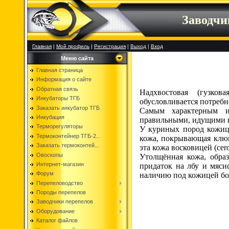
Заводч
Главная
|
Мой профиль
|
Регистрация
|
Выход
|
Вход
Меню сайта
Главная страница
Информация о сайте
Обратная связь
Надхвостовая (гузко
Инкубаторы ТГБ
обусловливается потреб
Заказать инкубатор ТГБ
Самым характерным и
Инкубация
правильными, идущими п
Терморегуляторы
У куриных пород кожиц
Термоконтейнер ТГБ-2...
кожа, покрывающая клюв
Заказать термоконтей...
эта кожа восковицей (cer
Овоскопы
Утолщённая кожа, обра
Интернет-магазин
придаток на лбу и мяси
Форум
наличию под кожицей бог
Перепеловодство
Породы перепелов
Заводчики перепелов
Оборудование
Каталог файлов