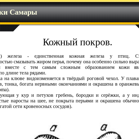
ики Самары
Кожный покров.
вая) железа - единственная кожная железа у птиц. С
ностью смазывать жиром перья, почему она особенно сильно вы
 вместе с тем самым сложным образованием кожи явл
о длине тела рядами.
а на клюве видоизменяется в твёрдый роговой чехол. У пла
, тонка, богата нервными окончаниями и окрашена в оранжев
oma).
зующая у кур и петухов гребень, бородки и серёжки, а у и
стые наросты на шее, не покрыта перьями и окрашена обычно
атой сети кровеносных сосудов).