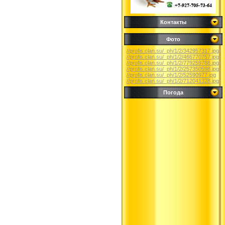
Контакты
Фото
//profis.clan.su/_ph/1/2/342957317.jpg
//profis.clan.su/_ph/1/2/466770757.jpg
//profis.clan.su/_ph/1/2/779259788.jpg
//profis.clan.su/_ph/1/2/257350598.jpg
//profis.clan.su/_ph/1/2/52590977.jpg
//profis.clan.su/_ph/1/2/712041328.jpg
Погода