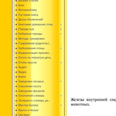
Каталог статей
Блог
Фотоальбомы
Гостевая книга
Доска объявлений
Анатомия домашних птиц
Породы кур
Бойцовые породы
Методы тренировки
Содержание родительс...
Заболевания птицы
Модернизация произво...
Охота на пернатую дичь
Очень вкусно
Аудио
Видео
Книги
Заводчики легавых
Соколиная охота
Заводчики фазанов
Охотничий словарь
Железы внутренней сек
Эсперанто словарь дл...
животных.
Мастер Батика
Крысы и мыши
Цесарки