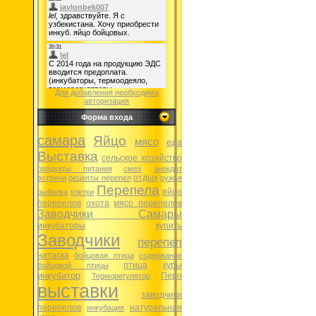
Для добавления необходима
авторизация
Форма входа
самара
Яйцо
мясо
еда
Выставка
сельское хозяйство
продукты питания
смех
анекдот
отдых
встречи
рецепты перепел
ружья
Перепела
яйцо
рыбалка
клетки
перепелов
охота
мясо перепелов
Заводчики Самары
инкубаторы
купить
Заводчики
перепел
натаска
бойцовая птица
содержание
птица
куры
бойцовой птицы
инкубатор
Перо
Терморегулятор
выставки
заводчики
перепелов
натуральная
инкубация