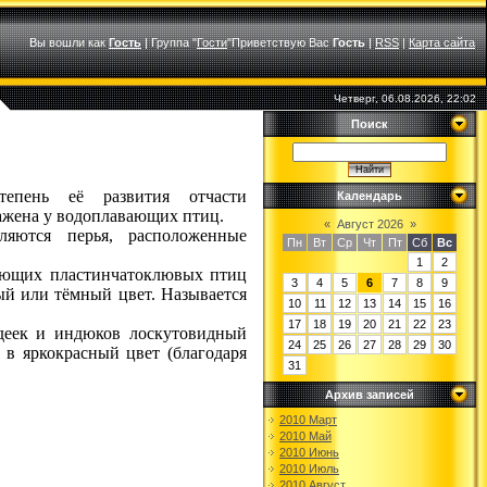
Вы вошли как
Гость
|
Группа
"
Гости
"
Приветствую Вас
Гость
|
RSS
|
Карта сайта
Четверг, 06.08.2026, 22:02
Поиск
тепень её развития отчасти
Календарь
ражена у водоплавающих птиц.
«
Август 2026
»
яются перья, расположенные
Пн
Вт
Ср
Чт
Пт
Сб
Вс
1
2
вающих пластинчатоклювых птиц
3
4
5
6
7
8
9
ый или тёмный цвет. Называется
10
11
12
13
14
15
16
17
18
19
20
21
22
23
ндеек и индюков лоскутовидный
24
25
26
27
28
29
30
 в яркокрасный цвет (благодаря
31
Архив записей
2010 Март
2010 Май
2010 Июнь
2010 Июль
2010 Август