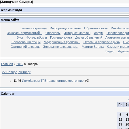
[
Заводчики Самары
]
Форма входа
Меню сайта
Главная страница
Информация о сайте
Обратная связь
Инкубаторы
Заказать термоконтей...
Овоскопы
Интернет-магазин
Форум
Перепеловодс
Блог
Фотоальбомы
Гостевая книга
Доска объявлений
Анатомия дома
Заболевания птицы
Модернизация произво...
Охота на пернатую дичь
Оче
Охотничий словарь
Эсперанто словарь дл...
Мастер Батика
Крысы и мыши
Видео
Изделия
Главная
»
2012
»
Ноябрь
22 Ноября, Четверг
11:46
Инкубаторы ТГБ транспортное состояние.
(0)
Calendar
Пн
Вт
5
6
12
13
19
20