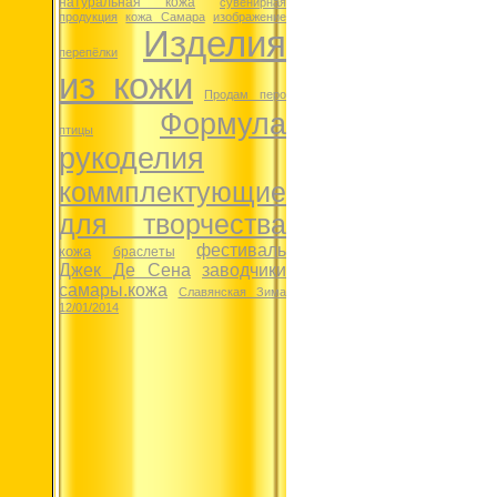
натуральная кожа
сувенирная
продукция
кожа Самара
изображение
Изделия
перепёлки
из кожи
Продам перо
Формула
птицы
рукоделия
коммплектующие
для творчества
фестиваль
кожа
браслеты
Джек Де Сена
заводчики
самары.кожа
Славянская Зима
12/01/2014