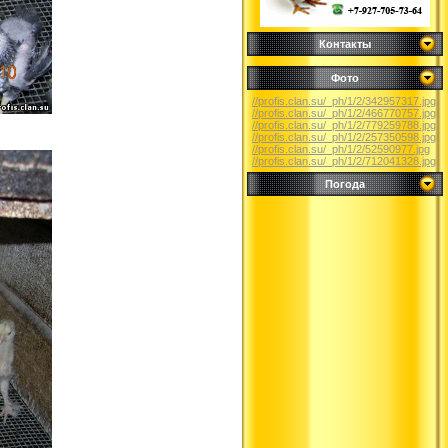
Контакты
Фото
//profis.clan.su/_ph/1/2/342957317.jpg
//profis.clan.su/_ph/1/2/466770757.jpg
//profis.clan.su/_ph/1/2/779259788.jpg
//profis.clan.su/_ph/1/2/257350598.jpg
//profis.clan.su/_ph/1/2/52590977.jpg
//profis.clan.su/_ph/1/2/712041328.jpg
Погода