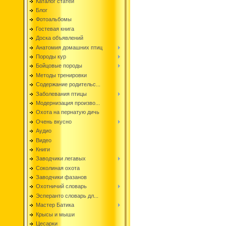
Каталог статей
Блог
Фотоальбомы
Гостевая книга
Доска объявлений
Анатомия домашних птиц
Породы кур
Бойцовые породы
Методы тренировки
Содержание родительс...
Заболевания птицы
Модернизация произво...
Охота на пернатую дичь
Очень вкусно
Аудио
Видео
Книги
Заводчики легавых
Соколиная охота
Заводчики фазанов
Охотничий словарь
Эсперанто словарь дл...
Мастер Батика
Крысы и мыши
Цесарки