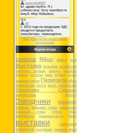
Для добавления необходима
авторизация
Форма входа
самара
Яйцо
мясо
еда
Выставка
сельское хозяйство
продукты питания
анекдот
рецепты
отдых
перепел
встречи
смех
ружья
Перепела
яйцо
рыбалка
клетки
перепелов
охота
мясо перепелов
Заводчики Самары
инкубаторы
купить
Заводчики
перепел
натаска
бойцовая птица
тренировка
птица
куры
бойцовой птицы
инкубатор
Перо
Терморегулятор
выставки
заводчики
перепелов
инкубация
перепел фото