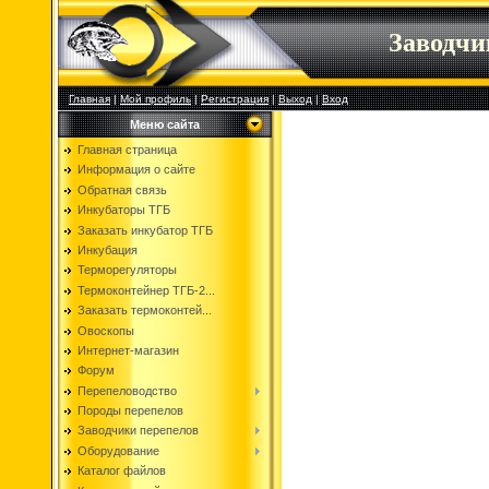
Заводч
Главная
|
Мой профиль
|
Регистрация
|
Выход
|
Вход
Меню сайта
Главная страница
Информация о сайте
Обратная связь
Инкубаторы ТГБ
Заказать инкубатор ТГБ
Инкубация
Терморегуляторы
Термоконтейнер ТГБ-2...
Заказать термоконтей...
Овоскопы
Интернет-магазин
Форум
Перепеловодство
Породы перепелов
Заводчики перепелов
Оборудование
Каталог файлов