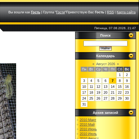
Вы вошли как
Гость
|
Группа
"
Гости
"
Приветствую Вас
Гость
|
RSS
|
Карта сайта
Пятница, 07.08.2026, 21:47
Поиск
Календарь
«
Август 2026
»
Пн
Вт
Ср
Чт
Пт
Сб
Вс
1
2
3
4
5
6
7
8
9
10
11
12
13
14
15
16
17
18
19
20
21
22
23
24
25
26
27
28
29
30
31
Архив записей
2010 Март
2010 Май
2010 Июнь
2010 Июль
2010 Август