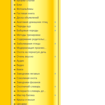
Каталог статей
Блог
Фотоальбомы
Гостевая книга
Доска объявлений
Анатомия домашних птиц
Породы кур
Бойцовые породы
Методы тренировки
Содержание родительс...
Заболевания птицы
Модернизация произво...
Охота на пернатую дичь
Очень вкусно
Аудио
Видео
Книги
Заводчики легавых
Соколиная охота
Заводчики фазанов
Охотничий словарь
Эсперанто словарь дл...
Мастер Батика
Крысы и мыши
Цесарки