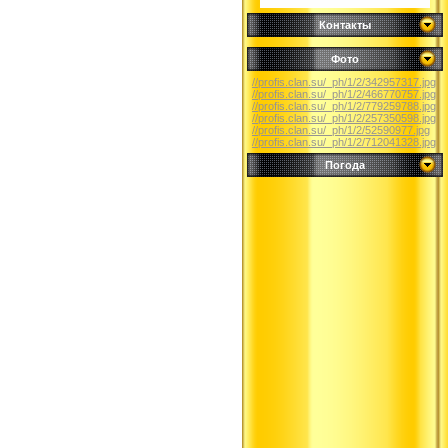
Контакты
Фото
//profis.clan.su/_ph/1/2/342957317.jpg
//profis.clan.su/_ph/1/2/466770757.jpg
//profis.clan.su/_ph/1/2/779259788.jpg
//profis.clan.su/_ph/1/2/257350598.jpg
//profis.clan.su/_ph/1/2/52590977.jpg
//profis.clan.su/_ph/1/2/712041328.jpg
Погода