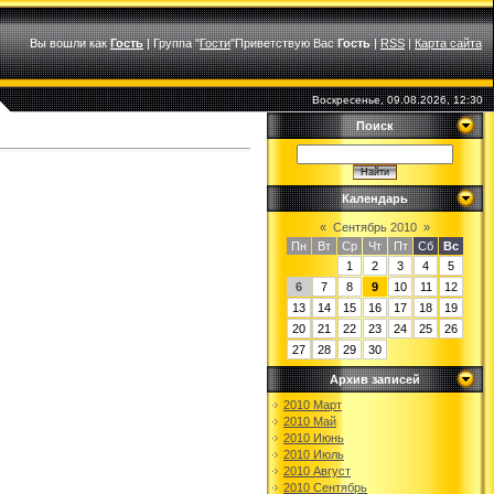
Вы вошли как
Гость
|
Группа
"
Гости
"
Приветствую Вас
Гость
|
RSS
|
Карта сайта
Воскресенье, 09.08.2026, 12:30
Поиск
Календарь
«
Сентябрь 2010
»
Пн
Вт
Ср
Чт
Пт
Сб
Вс
1
2
3
4
5
6
7
8
9
10
11
12
13
14
15
16
17
18
19
20
21
22
23
24
25
26
27
28
29
30
Архив записей
2010 Март
2010 Май
2010 Июнь
2010 Июль
2010 Август
2010 Сентябрь