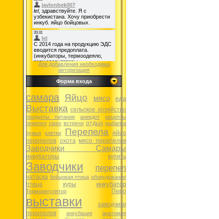
Для добавления необходима
авторизация
Форма входа
самара
Яйцо
мясо
еда
Выставка
сельское хозяйство
продукты питания
анекдот
рецепты
отдых
перепел
смех
встречи
рыбалка
Перепела
яйцо
ружья
клетки
перепелов
охота
мясо перепелов
Заводчики Самары
инкубаторы
купить
Заводчики
перепел
натаска
бойцовая птица
оборудование
инкубатор
птица
куры
Перо
Терморегулятор
выставки
заводчики
перепелов
инкубация
анатомия