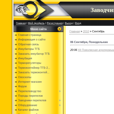
Заводч
Главная
|
Мой профиль
|
Регистрация
|
Выход
|
Вход
Меню сайта
Главная
»
2010
»
Сентябрь
Главная страница
Информация о сайте
06 Сентября, Понедельник
Обратная связь
Инкубаторы ТГБ
20:06
XII Поволжская агропромы
Заказать инкубатор ТГБ
Инкубация
Терморегуляторы
Термоконтейнер ТГБ-2...
Заказать термоконтей...
Овоскопы
Интернет-магазин
Форум
Перепеловодство
Породы перепелов
Заводчики перепелов
Оборудование
Каталог файлов