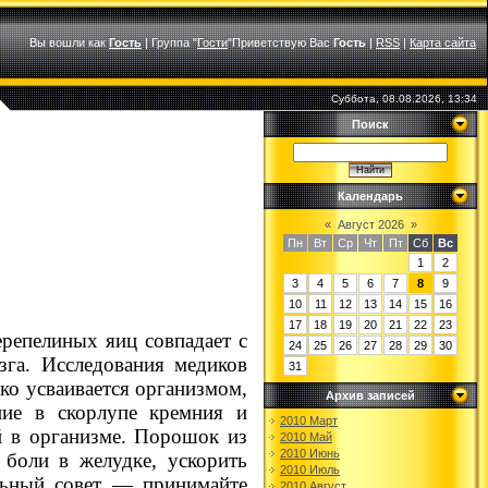
Вы вошли как
Гость
|
Группа
"
Гости
"
Приветствую Вас
Гость
|
RSS
|
Карта сайта
Суббота, 08.08.2026, 13:34
Поиск
Календарь
«
Август 2026
»
Пн
Вт
Ср
Чт
Пт
Сб
Вс
1
2
3
4
5
6
7
8
9
10
11
12
13
14
15
16
17
18
19
20
21
22
23
репелиных яиц совпадает с
24
25
26
27
28
29
30
зга. Исследования медиков
31
гко усваивается организмом,
Архив записей
ние в скорлупе кремния и
2010 Март
й в организме. Порошок из
2010 Май
2010 Июнь
 боли в желудке, ускорить
2010 Июль
льный совет — принимайте
2010 Август