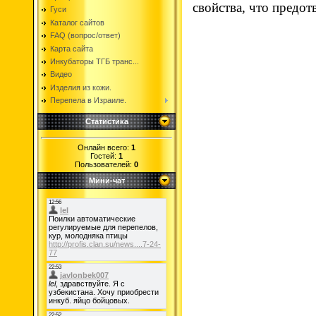
свойства, что предот
Гуси
Каталог сайтов
FAQ (вопрос/ответ)
Карта сайта
Инкубаторы ТГБ транс...
Видео
Изделия из кожи.
Перепела в Израиле.
Статистика
Онлайн всего:
1
Гостей:
1
Пользователей:
0
Мини-чат