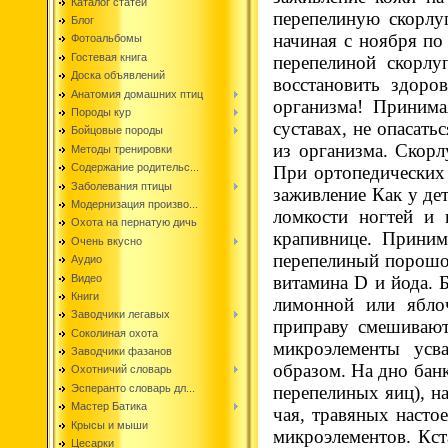
Каталог статей
перепелиную скорлу
Блог
начиная с ноября по
Фотоальбомы
Гостевая книга
перепелиной скорл
Доска объявлений
восстановить здоро
Анатомия домашних птиц
организма! Принима
Породы кур
суставах, не опасат
Бойцовые породы
из организма. Скорл
Методы тренировки
Содержание родительс...
При ортопедических 
Заболевания птицы
заживление Как у де
Модернизация произво...
ломкости ногтей и в
Охота на пернатую дичь
крапивнице. Приним
Очень вкусно
перепелиный порошок
Аудио
Видео
витамина D и йода. 
Книги
лимонной или яблоч
Заводчики легавых
приправу смешивают
Соколиная охота
микроэлементы усв
Заводчики фазанов
образом. На дно бан
Охотничий словарь
Эсперанто словарь дл...
перепелиных яиц), на
Мастер Батика
чая, травяных насто
Крысы и мыши
микроэлементов. Кст
Цесарки