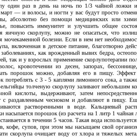
пу один раз в день на ночь по 1/3 чайной ложки 
 март — и волосы, и ногти у вас будут просто отме
упы, абсолютно без помощи медицинских или хими
вье, повысить иммунитет и улучшить общее состоя
я яичную скорлупу, можно не опасаться, что изли
ься мочекаменной болезни. Если в нем нет необходимос
упа, включенная в детское питание, благотворно дейс
заболеваниях, как врожденный вывих бедра, остеопо
тей, так и у взрослых применение скорлупотерапии по
олос, кровотечении из десен, запорах, бессоннице,
ать порошок можно, добавляя его в пищу. Эффект 
 потреблять с 3 - 5 каплями лимонного сока, а так
Бельгийцы толченую скорлупу заливают небольшим ко
ной кислоты, выдерживают, затем непосредственн
 с раздавленным чесноком и добавляют в пищу. Ещ
аиваются растворенными в воде. Кальциевый раст
ки насыпается порошок (из расчета на 1 литр 1 чайная
стаивается в течении 5 часов. Такая вода используетс
ев, кофе, супов, при этом мы насыщаем свой органи
ати скорлупа очищает воду от хлора и тяжелых мета