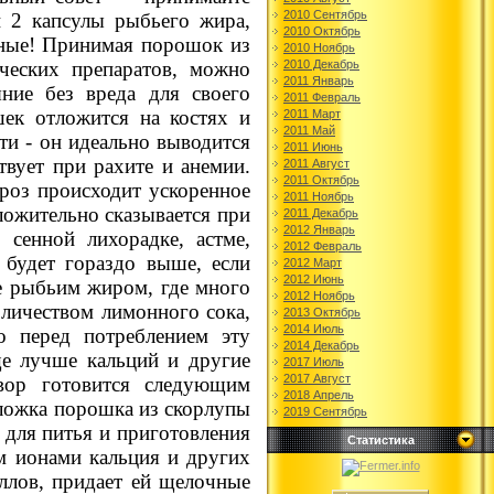
2010 Сентябрь
и 2 капсулы рыбьего жира,
2010 Октябрь
нные! Принимая порошок из
2010 Ноябрь
ческих препаратов, можно
2010 Декабрь
2011 Январь
ние без вреда для своего
2011 Февраль
шек отложится на костях и
2011 Март
2011 Май
ти - он идеально выводится
2011 Июнь
твует при рахите и анемии.
2011 Август
2011 Октябрь
роз происходит ускоренное
2011 Ноябрь
ложительно сказывается при
2011 Декабрь
2012 Январь
 сенной лихорадке, астме,
2012 Февраль
будет гораздо выше, если
2012 Март
2012 Июнь
же рыбьим жиром, где много
2012 Ноябрь
личеством лимонного сока,
2013 Октябрь
2014 Июль
о перед потреблением эту
2014 Декабрь
е лучше кальций и другие
2017 Июль
2017 Август
вор готовится следующим
2018 Апрель
 ложка порошка из скорлупы
2019 Сентябрь
я для питья и приготовления
Статистика
зм ионами кальция и других
ллов, придает ей щелочные