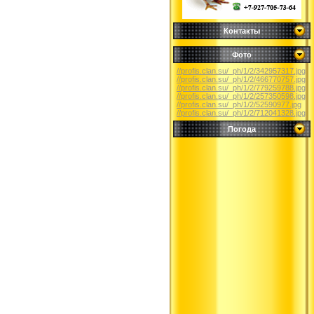
Контакты
Фото
//profis.clan.su/_ph/1/2/342957317.jpg
//profis.clan.su/_ph/1/2/466770757.jpg
//profis.clan.su/_ph/1/2/779259788.jpg
//profis.clan.su/_ph/1/2/257350598.jpg
//profis.clan.su/_ph/1/2/52590977.jpg
//profis.clan.su/_ph/1/2/712041328.jpg
Погода