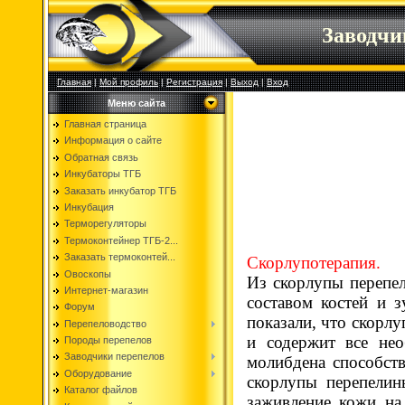
Заводч
Главная
|
Мой профиль
|
Регистрация
|
Выход
|
Вход
Меню сайта
Главная страница
Информация о сайте
Обратная связь
Инкубаторы ТГБ
Заказать инкубатор ТГБ
Инкубация
Терморегуляторы
Термоконтейнер ТГБ-2...
Заказать термоконтей...
Скорлупотерапия.
Овоскопы
Из скорлупы перепел
Интернет-магазин
составом костей и 
Форум
показали, что скорлу
Перепеловодство
и содержит все не
Породы перепелов
Заводчики перепелов
молибдена способст
Оборудование
скорлупы перепелин
Каталог файлов
заживление кожи на