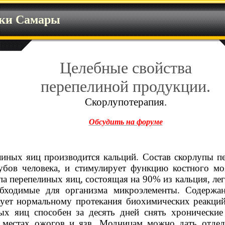
ики Самары
Целебные свойства
перепелиной продукции.
Скорлупотерапия.
Обсудить на форуме
иных яиц производится кальций. Состав скорлупы пе
зубов человека, и стимулирует функцию костного мо
па перепелиных яиц, состоящая на 90% из кальция, ле
обходимые для организма микроэлементы. Содержа
вует нормальному протекания биохимических реакци
ых яиц способен за десять дней снять хронические
 местах ожогов и язв. Модницам можно дать отде