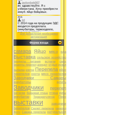
Для добавления необходима
авторизация
Форма входа
самара
Яйцо
мясо
еда
Выставка
сельское хозяйство
продукты питания
встречи
смех
отдых
рецепты перепел
анекдот
ружья
Перепела
яйцо
рыбалка
клетки
перепелов
охота
мясо перепелов
Заводчики Самары
инкубаторы
купить
Заводчики
перепел
натаска
птица
куры
бойцовая птица
инкубатор
Перо
Терморегулятор
выставки
заводчики
перепелов
Скелет перепела
перепел
натуральная
фото
Самара перепела