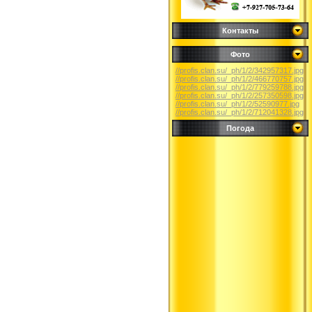
Контакты
Фото
//profis.clan.su/_ph/1/2/342957317.jpg
//profis.clan.su/_ph/1/2/466770757.jpg
//profis.clan.su/_ph/1/2/779259788.jpg
//profis.clan.su/_ph/1/2/257350598.jpg
//profis.clan.su/_ph/1/2/52590977.jpg
//profis.clan.su/_ph/1/2/712041328.jpg
Погода