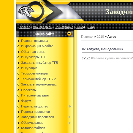
Заводч
Главная
|
Мой профиль
|
Регистрация
|
Выход
|
Вход
Меню сайта
Главная
»
2010
»
Август
Главная страница
Информация о сайте
02 Августа, Понедельник
Обратная связь
Инкубаторы ТГБ
17:21
Желаете купить перепелов
Заказать инкубатор ТГБ
Инкубация
Терморегуляторы
Термоконтейнер ТГБ-2...
Заказать термоконтей...
Овоскопы
Интернет-магазин
Форум
Перепеловодство
Породы перепелов
Заводчики перепелов
Оборудование
Каталог файлов