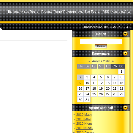
Вы вошли как
Гость
|
Группа
"
Гости
"
Приветствую Вас
Гость
|
RSS
|
Карта сайта
Воскресенье, 09.08.2026, 10:41
Поиск
Календарь
«
Август 2010
»
Пн
Вт
Ср
Чт
Пт
Сб
Вс
1
2
3
4
5
6
7
8
9
10
11
12
13
14
15
16
17
18
19
20
21
22
23
24
25
26
27
28
29
30
31
Архив записей
2010 Март
2010 Май
2010 Июнь
2010 Июль
2010 Август