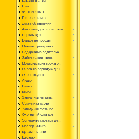
Каталог статей
Блог
Фотоальбомы
Гостевая книга
Доска объявлений
Анатомия домашних птиц
Породы кур
Бойцовые породы
Методы тренировки
Содержание родительс...
Заболевания птицы
Модернизация произво...
Охота на пернатую дичь
Очень вкусно
Аудио
Видео
Книги
Заводчики легавых
Соколиная охота
Заводчики фазанов
Охотничий словарь
Эсперанто словарь дл...
Мастер Батика
Крысы и мыши
Цесарки