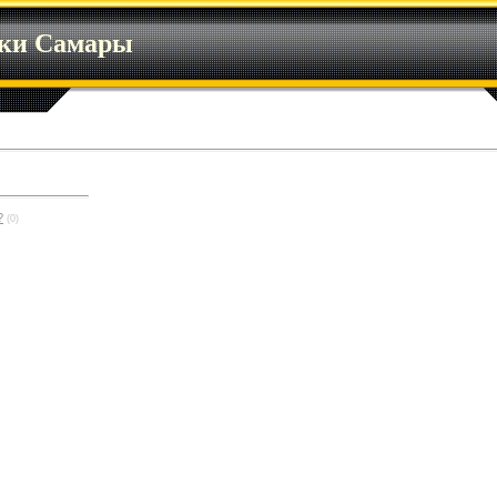
ики Самары
?
(0)