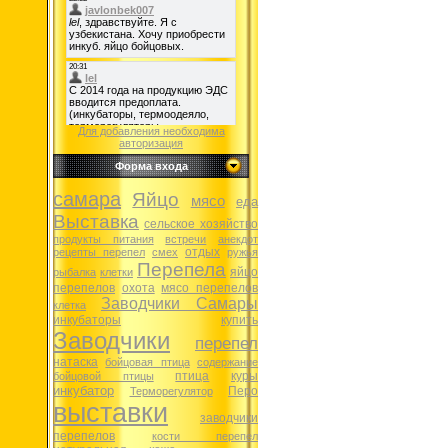
Для добавления необходима
авторизация
Форма входа
самара
Яйцо
мясо
еда
Выставка
сельское хозяйство
продукты питания
встречи
анекдот
отдых
рецепты перепел
смех
ружья
Перепела
яйцо
рыбалка
клетки
перепелов
охота
мясо перепелов
Заводчики Самары
клетка
инкубаторы
купить
Заводчики
перепел
натаска
бойцовая птица
содержание
птица
куры
бойцовой птицы
инкубатор
Перо
Терморегулятор
выставки
заводчики
перепелов
кости перепел