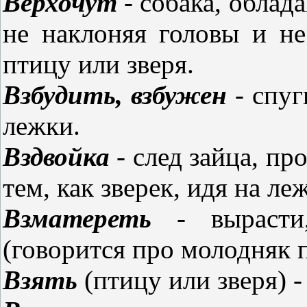
Верхочут
- собака, облад
не наклоняя головы и не
птицу или зверя.
Взбудить, взбужен
- спуг
лежки.
Вздвойка
- след зайца, пр
тем, как зверек, идя на л
Взматереть
- вырасти,
(говорится про молодняк 
Взять
(птицу или зверя) -