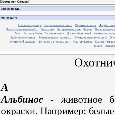
[
Заводчики Самары
]
Форма входа
Меню сайта
Главная страница
Информация о сайте
Обратная связь
Инкубаторы
Заказать термоконтей...
Овоскопы
Интернет-магазин
Форум
Перепеловодс
Блог
Фотоальбомы
Гостевая книга
Доска объявлений
Анатомия дома
Заболевания птицы
Модернизация произво...
Охота на пернатую дичь
Оче
Охотничий словарь
Эсперанто словарь дл...
Мастер Батика
Крысы и мыши
Видео
Изделия
Охотнич
А
Альбинос
- животное бе
окраски. Например: белые л