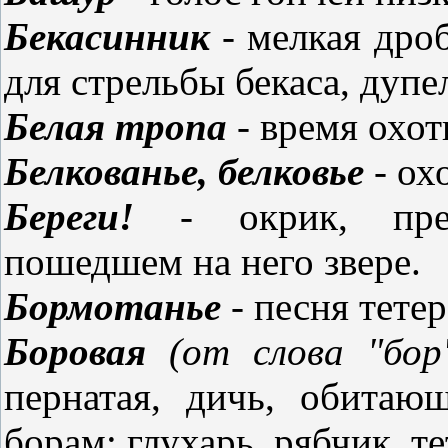
Бекасинник
- мелкая дроб
для стрельбы бекаса, дупе
Белая тропа
- время охот
Белкованье, белковье
- ох
Береги!
- окрик, пред
пошедшем на него звере.
Бормотанье
- песня тетер
Боровая
(от слова "бор
пернатая, дичь, обита
борам: глухарь, рябчик, т