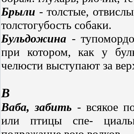
Брыли
- толстые, отвислы
толстогубость собаки.
Бульдожина
- тупомордо
при котором, как у бул
челюсти выступают за вер
В
Ваба, забить
- всякое по
или птицы спе- циаль
подражание вою волков.