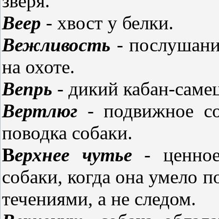
зверя.
Веер
- хвост у белки.
Вежливость
- послушание
на охоте.
Вепрь
- дикий кабан-саме
Вертлюг
- подвижное со
поводка собаки.
В
ерхнее чутье
- ценное
собаки, когда она умело 
течениями, а не следом.