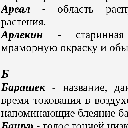
Ареал
- область распр
растения.
Арлекин
- старинная 
мраморную окраску и обыч
Б
Барашек
- название, да
время токования в воздух
напоминающие блеяние б
Башур
- голос гончей низ