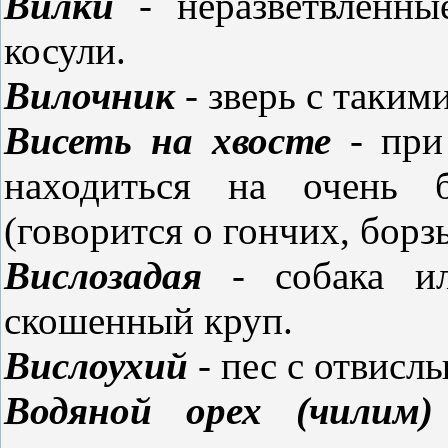
Вилки
- неразветвленные
косули.
Вилочник
- зверь с таким
Висеть на хвосте
- при
находиться на очень б
(говорится о гончих, борз
Вислозадая
- собака ил
скошенный круп.
Вислоухий
- пес с отвис
Водяной орех (чилим)