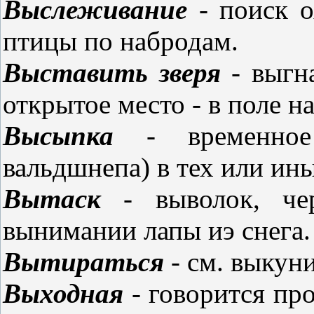
Выслеживание
- поиск о
птицы по набродам.
Выставить зверя
- выгна
открытое место - в поле н
Высыпка
- временное
вальдшнепа) в тех или ин
Вытаск
- выволок, чер
вынимании лапы иэ снега
Вытираться
- см. выкун
Выходная
- говорится пр