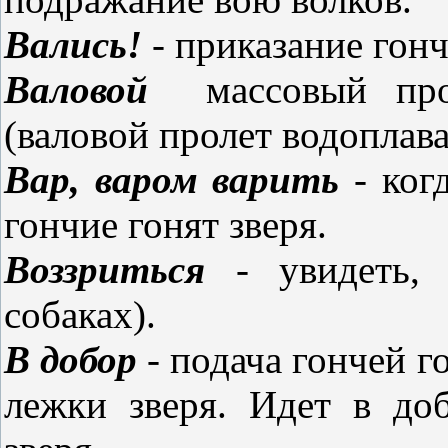
Вались!
- приказание гонч
Валовой
массовый прол
(валовой пролет водопла
Вар, варом варить
- ког
гончие гонят зверя.
Воззриться
- увидеть, 
собаках).
В добор
- подача гончей г
лежки зверя. Идет в до