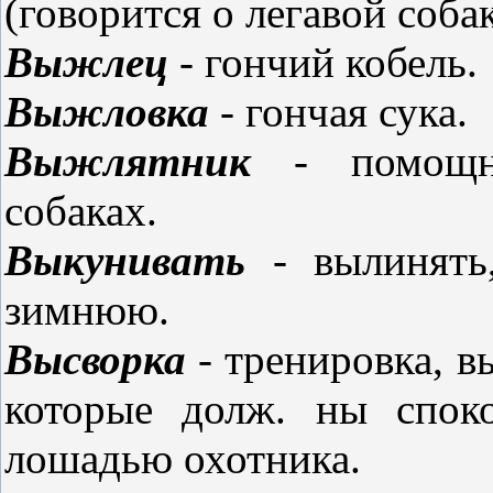
(говорится о легавой соба
Выжлец
- гончий кобель.
Выжловка
- гончая сука.
Выжлятник
- помощни
собаках.
Выкунивать
- вылинять
зимнюю.
Высворка
- тренировка, в
которые долж. ны спок
лошадью охотника.