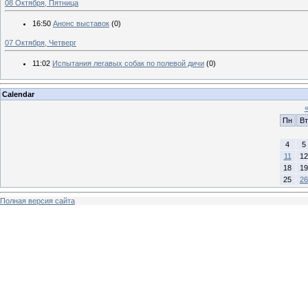
08 Октября, Пятница
16:50
Анонс выставок
(0)
07 Октября, Четверг
11:02
Испытания легавых собак по полевой дичи
(0)
Calendar
Пн
Вт
4
5
11
12
18
19
25
26
Полная версия сайта