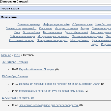
[
Заводчики Самары
]
Форма входа
Меню сайта
Главная страница
Информация о сайте
Обратная связь
Инкубаторы
Заказать термоконтей...
Овоскопы
Интернет-магазин
Форум
Перепеловодс
Блог
Фотоальбомы
Гостевая книга
Доска объявлений
Анатомия дома
Заболевания птицы
Модернизация произво...
Охота на пернатую дичь
Оче
Охотничий словарь
Эсперанто словарь дл...
Мастер Батика
Крысы и мыши
Видео
Изделия
Главная
»
2010
»
Октябрь
26 Октября, Вторник
19:01
Индийский павлин. Продам.
(0)
15 Октября, Пятница
14:12
Испытания легавых собак по полевой дичи 30-31 октября 2010г.
(0)
14:04
Межпородные испытания РКФ по кровяному следу.
(0)
11 Октября, Понедельник
11:42
Всё самое необходимое для перепеловодства.
(0)