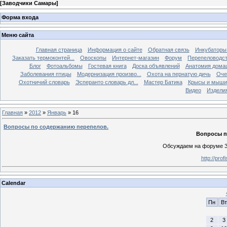
[
Заводчики Самары
]
Форма входа
Меню сайта
Главная страница
Информация о сайте
Обратная связь
Инкубаторы
Заказать термоконтей...
Овоскопы
Интернет-магазин
Форум
Перепеловодс
Блог
Фотоальбомы
Гостевая книга
Доска объявлений
Анатомия дома
Заболевания птицы
Модернизация произво...
Охота на пернатую дичь
Оче
Охотничий словарь
Эсперанто словарь дл...
Мастер Батика
Крысы и мыши
Видео
Изделия
Главная
»
2012
»
Январь
»
16
Вопросы по содержанию перепелов.
Вопросы п
Обсуждаем на форуме З
http://pro
Calendar
Пн
Вт
2
3